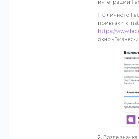
интеграции Fa
1.
С личного Fac
привязки к Ins
https://www.fa
окно «Бизнес-и
2.
Возле значка