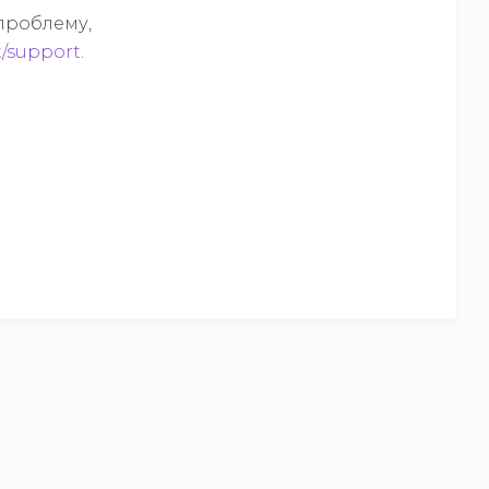
проблему,
t/support
.