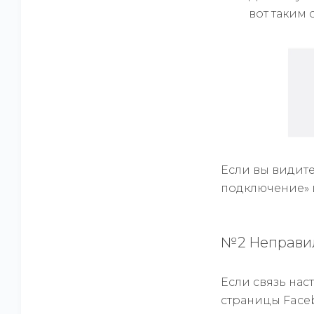
вот таким
Если вы видите
подключение» 
№2 Неправил
Если связь нас
страницы Face