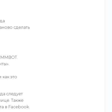
гда
заново сделать
 SMMBOT.
ты».
 как это
да следует
нице. Также
а в Facebook.