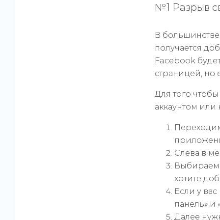
№1 Разрыв с
В большинстве 
получается доб
Facebook будет
страницей, но 
Для того чтобы
аккаунтом или 
Переходим
приложени
Слева в м
Выбираем т
хотите до
Если у ва
панель» и 
Далее нужн