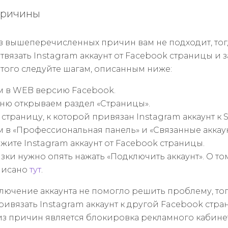
причины
из вышеперечисленных причин вам не подходит, то
вязать Instagram аккаунт от Facebook страницы и 
этого следуйте шагам, описанным ниже:
 в WEB версию Facebook.
еню открываем раздел «Страницы».
страницу, к которой привязан Instagram аккаунт к
 в «Профессиональная панель» и «Связанные аккаун
жите Instagram аккаунт от Facebook страницы.
зки нужно опять нажать «Подключить аккаунт». О том
описано
тут
.
ючение аккаунта не помогло решить проблему, тог
ивязать Instagram аккаунт к другой Facebook стра
з причин является блокировка рекламного кабинет