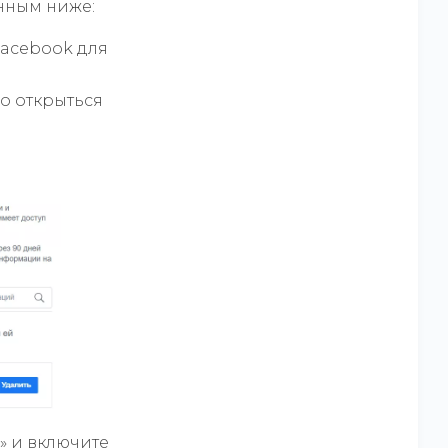
анным ниже:
Facebook для
но открыться
» и включите