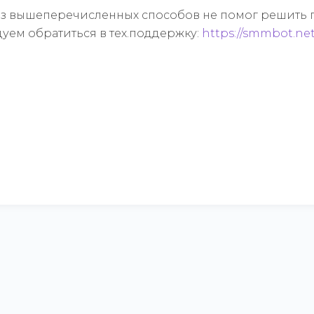
из вышеперечисленных способов не помог решить 
уем обратиться в тех.поддержку:
https://smmbot.ne
Другие статьи