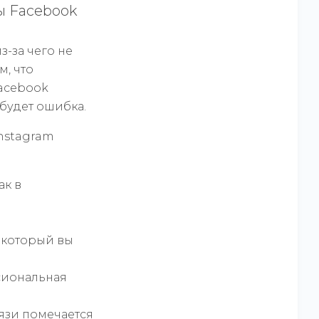
ы Facebook
з-за чего не
м, что
Facebook
м будет ошибка.
Instagram
ак в
, который вы
ссиональная
вязи помечается