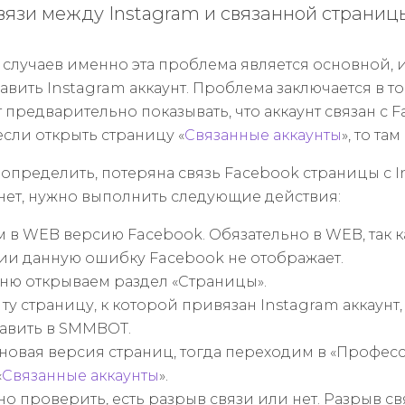
вязи между Instagram и связанной страниц
случаев именно эта проблема является основной, и
авить Instagram аккаунт. Проблема заключается в то
 предварительно показывать, что аккаунт связан с 
если открыть страницу «
Связанные аккаунты
», то та
 определить, потеряна связь Facebook страницы с 
нет, нужно выполнить следующие действия:
 в WEB версию Facebook. Обязательно в WEB, так к
и данную ошибку Facebook не отображает.
еню открываем раздел «Страницы».
у страницу, к которой привязан Instagram аккаунт
бавить в SMMBOT.
с новая версия страниц, тогда переходим в «Профе
«
Связанные аккаунты
».
о проверить, есть разрыв связи или нет. Разрыв с