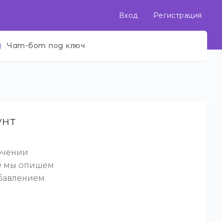
Вход
Регистрация
Чат-бот под ключ
унт
ючении
же мы опишем
обавлением