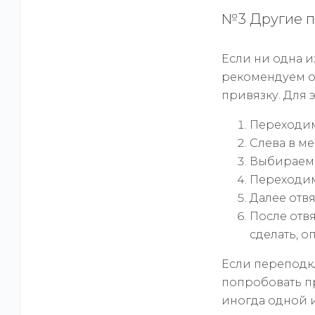
№3 Другие 
Если ни одна 
рекомендуем от
привязку. Для 
Переходим
Слева в м
Выбираем 
Переходим
Далее отвя
После отвя
сделать, 
Если переподкл
попробовать пр
иногда одной и