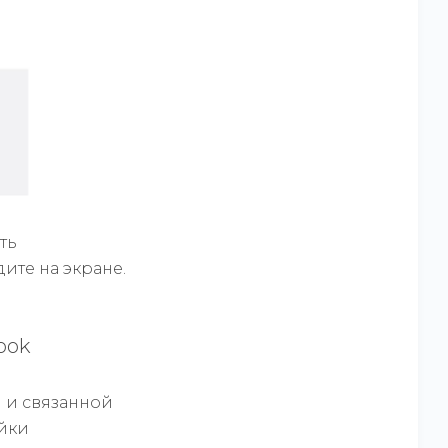
ть
ите на экране.
ook
m и связанной
ойки