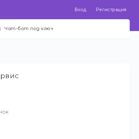
Вход
Регистрация
Чат-бот под ключ
ервис
нок