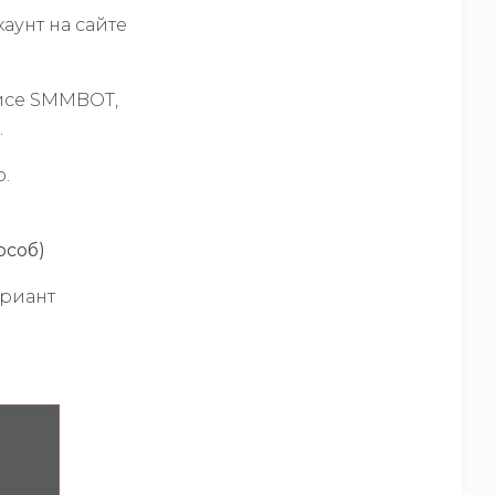
аунт на сайте
исе SMMBOT,
.
.
особ)
ариант