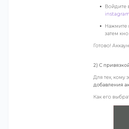
Войдите в
instagra
Нажмите 
затем кн
Готово! Аккау
2) С привязко
Для тех, кому
добавления ак
Как его выбра