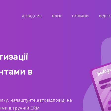
ДОВІДНИК
БЛОГ
НОВИНИ
ВІДЕО
тизації
єнтами в
илку, налаштуйте автовідповіді на
ними в зручній CRM