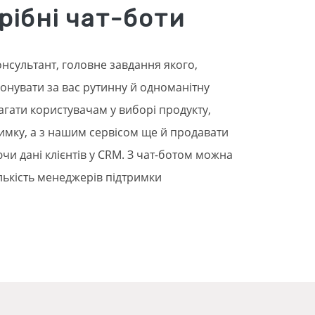
рібні чат-боти
онсультант, головне завдання якого,
онувати за вас рутинну й одноманітну
гати користувачам у виборі продукту,
римку, а з нашим сервісом ще й продавати
ючи дані клієнтів у CRM. З чат-ботом можна
ількість менеджерів підтримки