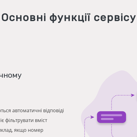
Основні функції сервісу
учному
ься автоматичні відповіді
іє фільтрувати вміст
иклад, якщо номер