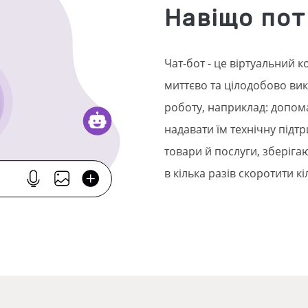
Навіщо пот
Чат-бот - це віртуальний к
миттєво та цілодобово вик
роботу, наприклад: допома
надавати їм технічну підт
товари й послуги, зберіга
в кілька разів скоротити к