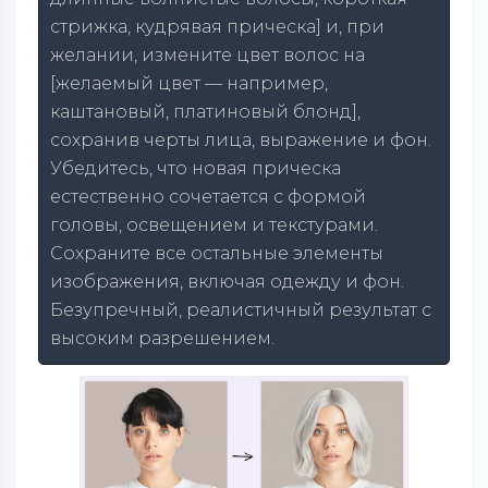
стрижка, кудрявая прическа] и, при
желании, измените цвет волос на
[желаемый цвет — например,
каштановый, платиновый блонд],
сохранив черты лица, выражение и фон.
Убедитесь, что новая прическа
естественно сочетается с формой
головы, освещением и текстурами.
Сохраните все остальные элементы
изображения, включая одежду и фон.
Безупречный, реалистичный результат с
высоким разрешением.