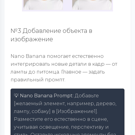
№3 Добавление объекта в
изображение
Nano Banana помогает естественно
интегрировать новые детали в кадр — от
лампы до питомца. Главное — задать
правильный промпт.
💡 Nano Banana Prompt:
Добавьте
[желаемый элемент, например, дерево,
лампу, собаку] в [Изображение1].
Разместите его естественно в сцене,
учитывая освещение, перспективу и
стиль. Оставьте исходные элементы без