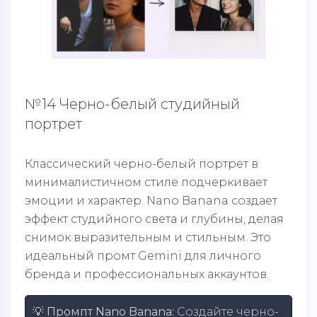
№14 Черно-белый студийный
портрет
Классический черно-белый портрет в
минималистичном стиле подчеркивает
эмоции и характер. Nano Banana создает
эффект студийного света и глубины, делая
снимок выразительным и стильным. Это
идеальный промт Gemini для личного
бренда и профессиональных аккаунтов.
💡 Промпт Nano Banana:
Создайте черно-