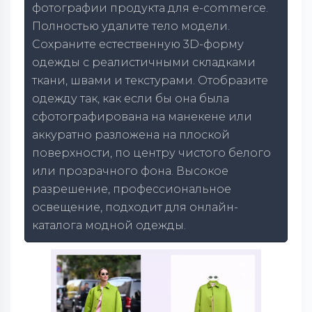
фотографии продукта для e-commerce.
Полностью удалите тело модели.
Сохраните естественную 3D-форму
одежды с реалистичными складками
ткани, швами и текстурами. Отобразите
одежду так, как если бы она была
сфотографирована на манекене или
аккуратно разложена на плоской
поверхности, по центру чистого белого
или прозрачного фона. Высокое
разрешение, профессиональное
освещение, подходит для онлайн-
каталога модной одежды.