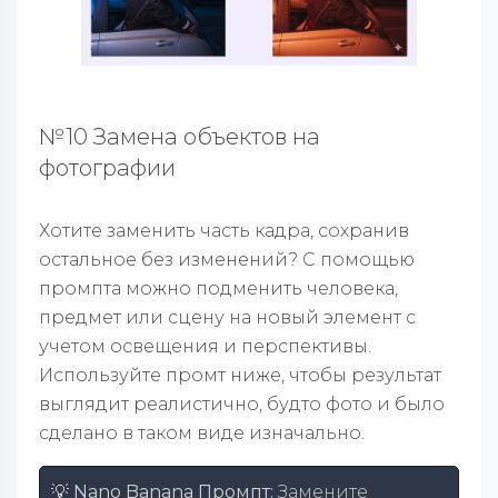
№10 Замена объектов на
фотографии
Хотите заменить часть кадра, сохранив
остальное без изменений? С помощью
промпта можно подменить человека,
предмет или сцену на новый элемент с
учетом освещения и перспективы.
Используйте промт ниже, чтобы результат
выглядит реалистично, будто фото и было
сделано в таком виде изначально.
💡 Nano Banana Промпт:
Замените