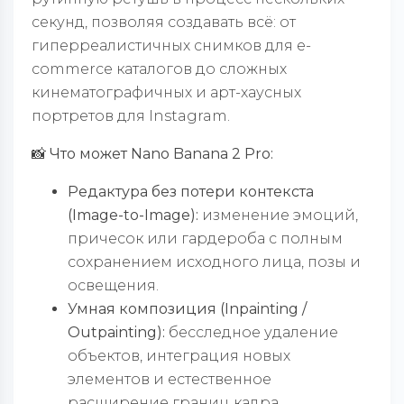
секунд, позволяя создавать всё: от
гиперреалистичных снимков для e-
commerce каталогов до сложных
кинематографичных и арт-хаусных
портретов для Instagram.
📸
Что может Nano Banana 2
Pro
:
Редактура без потери контекста
(Image-to-Image):
изменение эмоций,
причесок или гардероба с полным
сохранением исходного лица, позы и
освещения.
Умная композиция (Inpainting /
Outpainting):
бесследное удаление
объектов, интеграция новых
элементов и естественное
расширение границ кадра.