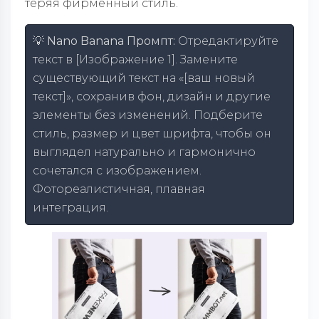
теряя фирменный стиль.
💡 Nano Banana Промпт:
Отредактируйте
текст в [Изображение 1]. Замените
существующий текст на «[ваш новый
текст]», сохранив фон, дизайн и другие
элементы без изменений. Подберите
стиль, размер и цвет шрифта, чтобы он
выглядел натурально и гармонично
сочетался с изображением.
Фотореалистичная, плавная
интеграция.