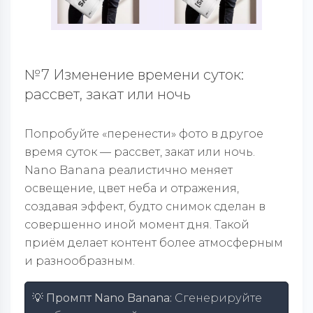
№7 Изменение времени суток:
рассвет, закат или ночь
Попробуйте «перенести» фото в другое
время суток — рассвет, закат или ночь.
Nano Banana реалистично меняет
освещение, цвет неба и отражения,
создавая эффект, будто снимок сделан в
совершенно иной момент дня. Такой
приём делает контент более атмосферным
и разнообразным.
💡 Промпт Nano Banana:
Сгенерируйте