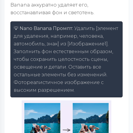
Banana аккуратно удаляет его,
восстанавливая фон и светотень.
💡 Nano Banana Промпт:
Удалить [элемент
для удаления, например, человека,
автомобиль, знак] из [Изображение1].
Заполнить фон естественным образом,
чтобы сохранить целостность сцены,
освещение и детали. Оставить все
остальные элементы без изменений.
Фотореалистичное изображение с
высоким разрешением.