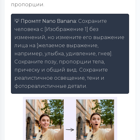
пропорции.
💡 Промпт Nano Banana:
Сохраните
человека с [Изображение 1] без
изменений, но измените его выражение
лица на [желаемое выражение,
например, улыбка, удивление, гнев].
Сохраните позу, пропорции тела,
прическу и общий вид. Сохраните
реалистичное освещение, тени и
фотореалистичные детали.