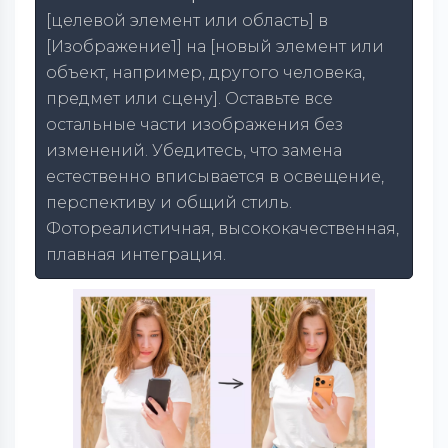
[целевой элемент или область] в
[Изображение1] на [новый элемент или
объект, например, другого человека,
предмет или сцену]. Оставьте все
остальные части изображения без
изменений. Убедитесь, что замена
естественно вписывается в освещение,
перспективу и общий стиль.
Фотореалистичная, высококачественная,
плавная интеграция.