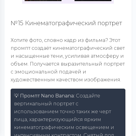
№15 Кинематографический портрет
Хотите фото, словно кадр из фильма? Этот
промпт создаёт кинематографический свет
и насыщенные тени, усиливая атмосферу и
объем. Получается выразительный портрет
с эмоциональной подачей и
художественным качеством изображения.
💡 Промпт Nano Banana:
Создайте
вертикальный портрет с
использованием точно таких же черт
лица, характеризующийся ярким
кинематографическим освещением и
интенсивным контрастом. Снятый под