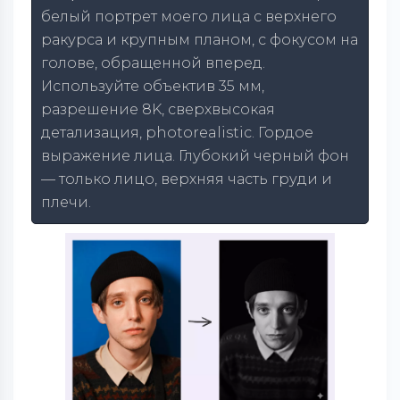
белый портрет моего лица с верхнего
ракурса и крупным планом, с фокусом на
голове, обращенной вперед.
Используйте объектив 35 мм,
разрешение 8K, сверхвысокая
детализация, photorealistic. Гордое
выражение лица. Глубокий черный фон
— только лицо, верхняя часть груди и
плечи.