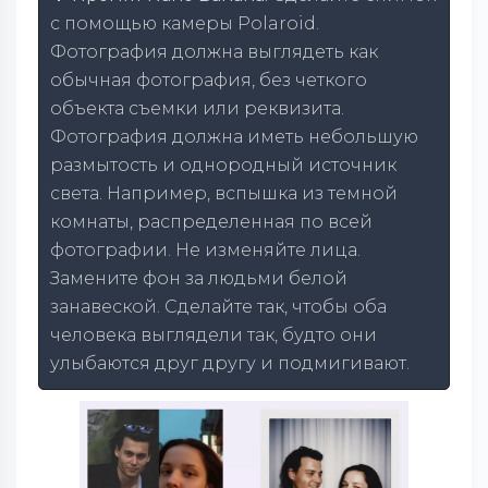
с помощью камеры Polaroid.
Фотография должна выглядеть как
обычная фотография, без четкого
объекта съемки или реквизита.
Фотография должна иметь небольшую
размытость и однородный источник
света. Например, вспышка из темной
комнаты, распределенная по всей
фотографии. Не изменяйте лица.
Замените фон за людьми белой
занавеской. Сделайте так, чтобы оба
человека выглядели так, будто они
улыбаются друг другу и подмигивают.