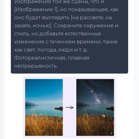
изображение той же сцены, что и
[Изображение 1], но показывающее, как
оно будет выглядеть [на рассвете, на
закате, ночью]. Сохраните окружение и
стиль, но добавьте естественные
изменения с течением времени, такие
как свет, погода, люди и т. д.
Фотореалистичная, плавная
непрерывность.