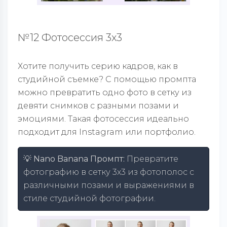
№12 Фотосессия 3x3
Хотите получить серию кадров, как в
студийной съемке? С помощью промпта
можно превратить одно фото в сетку из
девяти снимков с разными позами и
эмоциями. Такая фотосессия идеально
подходит для Instagram или портфолио.
💡 Nano Banana Промпт:
Превратите
фотографию в сетку 3x3 из фотополос с
различными позами и выражениями в
стиле студийной фотографии.