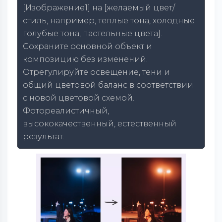
[Изображение1] на [желаемый цвет/
стиль, например, теплые тона, холодные
голубые тона, пастельные цвета].
Сохраните основной объект и
композицию без изменений.
Отрегулируйте освещение, тени и
общий цветовой баланс в соответствии
с новой цветовой схемой.
Фотореалистичный,
высококачественный, естественный
результат.