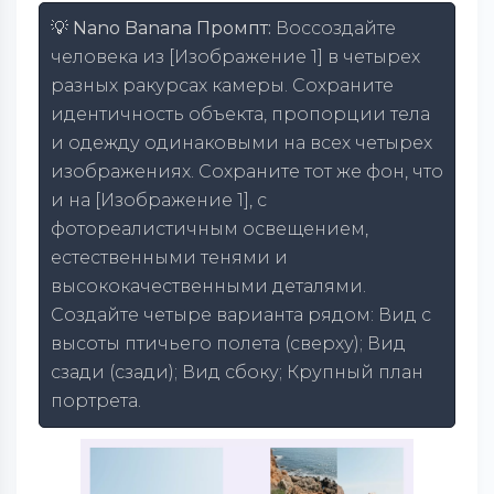
💡 Nano Banana Промпт:
Воссоздайте
человека из [Изображение 1] в четырех
разных ракурсах камеры. Сохраните
идентичность объекта, пропорции тела
и одежду одинаковыми на всех четырех
изображениях. Сохраните тот же фон, что
и на [Изображение 1], с
фотореалистичным освещением,
естественными тенями и
высококачественными деталями.
Создайте четыре варианта рядом: Вид с
высоты птичьего полета (сверху); Вид
сзади (сзади); Вид сбоку; Крупный план
портрета.