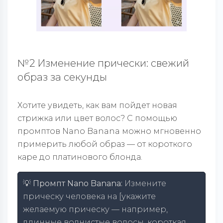
№2 Изменение прически: свежий
образ за секунды
Хотите увидеть, как вам пойдет новая
стрижка или цвет волос? С помощью
промптов Nano Banana можно мгновенно
примерить любой образ — от короткого
каре до платинового блонда.
💡 Промпт Nano Banana:
Измените
прическу человека на [укажите
желаемую прическу — например,
длинные волнистые волосы, короткая