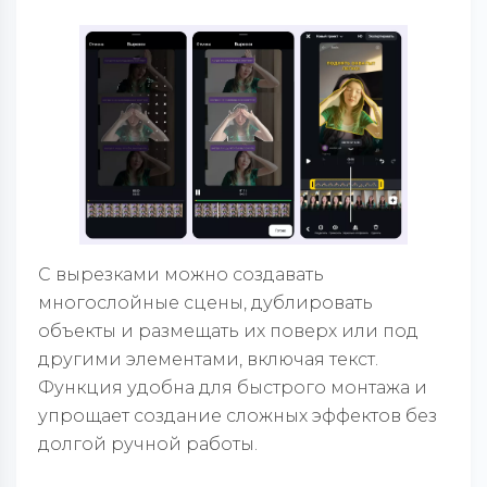
С вырезками можно создавать
многослойные сцены, дублировать
объекты и размещать их поверх или под
другими элементами, включая текст.
Функция удобна для быстрого монтажа и
упрощает создание сложных эффектов без
долгой ручной работы.