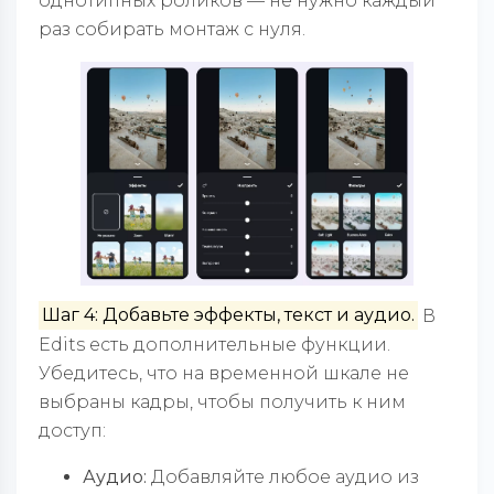
однотипных роликов — не нужно каждый
раз собирать монтаж с нуля.
Шаг 4: Добавьте эффекты, текст и аудио.
В
Edits есть дополнительные функции.
Убедитесь, что на временной шкале не
выбраны кадры, чтобы получить к ним
доступ:
Аудио:
Добавляйте любое аудио из