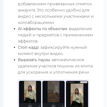
добавлением привязанных отметок
аккаунта. Это особенно удобно для
видео с несколькими участниками и
коллаборациями.
AI-эффекты по объектам:
выделение
людей и предметов с применением
эффектов.
Стоп-кадр:
зафиксируйте нужный
момент внутри видео.
Вырезать паузы:
автоматическое
удаление участков тишины из клипа
для ускорения и уплотнения речи.