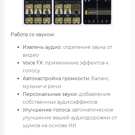
Работа со звуком:
Извлечь аудио:
отделение звука от
видео
Voice FX:
применение эффектов к
голосу
Автонастройка громкости:
баланс
музыки и речи
Персональные звуки:
добавление
собственных аудиоэффектов
Улучшение голоса:
автоматическое
улучшение вашей аудиодорожки от
шумов на основе ИИ