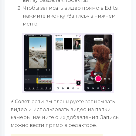
внизу раздела «Проекты».
Чтобы записать видео прямо в Edits,
нажмите иконку «Запись» в нижнем
меню.
⚡️ Совет:
если вы планируете записывать
видео и использовать видео из папки
камеры, начните с их добавления. Запись
можно вести прямо в редакторе.