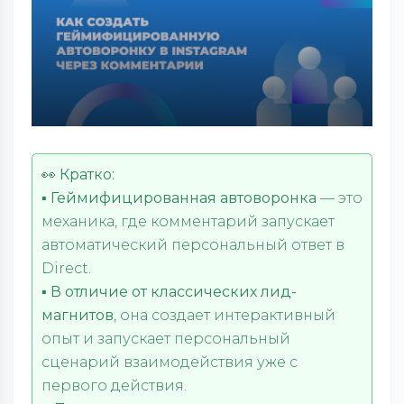
👀
Кратко:
▪️
Геймифицированная автоворонка
— это
механика, где комментарий запускает
автоматический персональный ответ в
Direct.
▪️
В отличие от классических лид-
магнитов
, она создает интерактивный
опыт и запускает персональный
сценарий взаимодействия уже с
первого действия.