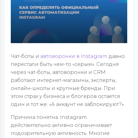
Чат-боты и
автоворонки в Instagram
давно
перестали быть чем-то «серым». Сегодня
через чат-боты, автоворонки и CRM
работают интернет-магазины, эксперты,
онлайн-школы и крупные бренды. При
этом страх у бизнеса и блогеров остается
один и тот же: «А аккаунт не заблокируют?»
Причина понятна. Instagram
действительно активно ограничивает
подозрительную активность. Многие