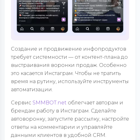
Создание и продвижение инфопродуктов
требует системности — от контент-плана до
выстраивания воронки продаж. Особенно
это касается Инстаграм. Чтобы не тратить
время на рутину, используйте инструменты
автоматизации.
Сервис
SMMBOT.net
облегчает авторам и
брендам работу в Инстаграм. Сделайте
автоворонку, запустите рассылку, настройте
ответы на комментарии и управляйте
данными клиентов в удобной CRM.