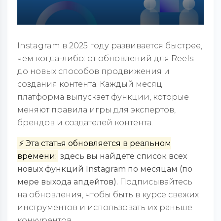
Instagram в 2025 году развивается быстрее,
чем когда-либо: от обновлений для Reels
до новых способов продвижения и
создания контента. Каждый месяц
платформа выпускает функции, которые
меняют правила игры для экспертов,
брендов и создателей контента.
⚡️
Эта статья обновляется в реальном
времени:
здесь вы найдете список всех
новых функций Instagram по месяцам (по
мере выхода апдейтов).
Подписывайтесь
на обновления, чтобы быть в курсе свежих
инструментов и использовать их раньше
конкурентов.