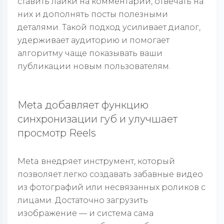
ставить лайки на комментарии, отвечать на
них и дополнять посты полезными
деталями. Такой подход усиливает диалог,
удерживает аудиторию и помогает
алгоритму чаще показывать ваши
публикации новым пользователям.
Meta добавляет функцию
синхронизации губ и улучшает
просмотр Reels
Meta внедряет инструмент, который
позволяет легко создавать забавные видео
из фотографий или несвязанных роликов с
лицами. Достаточно загрузить
изображение — и система сама