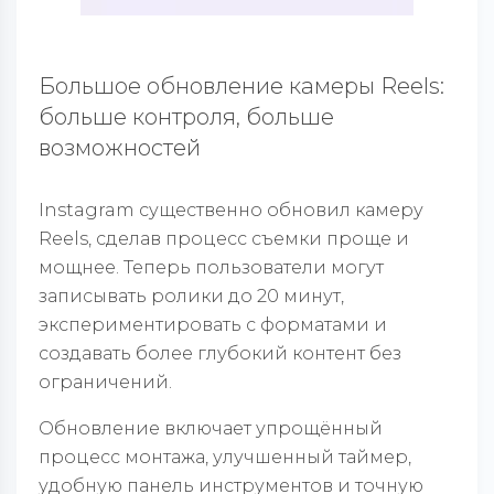
Большое обновление камеры Reels:
больше контроля, больше
возможностей
Instagram существенно обновил камеру
Reels, сделав процесс съемки проще и
мощнее. Теперь пользователи могут
записывать ролики до 20 минут,
экспериментировать с форматами и
создавать более глубокий контент без
ограничений.
Обновление включает упрощённый
процесс монтажа, улучшенный таймер,
удобную панель инструментов и точную