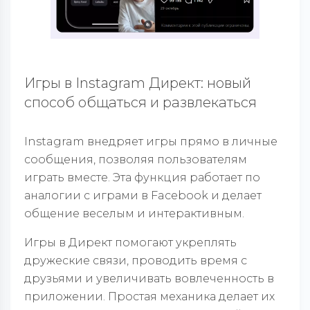
Игры в Instagram Директ: новый
способ общаться и развлекаться
Instagram внедряет игры прямо в личные
сообщения, позволяя пользователям
играть вместе. Эта функция работает по
аналогии с играми в Facebook и делает
общение веселым и интерактивным.
Игры в Директ помогают укреплять
дружеские связи, проводить время с
друзьями и увеличивать вовлеченность в
приложении. Простая механика делает их