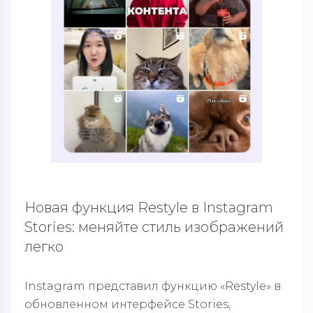
Новая функция Restyle в Instagram
Stories: меняйте стиль изображений
легко
Instagram представил функцию «Restyle» в
обновленном интерфейсе Stories,