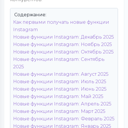
Содержание:
Как первыми получать новые функции
Instagram
Новые функции Instagram: Декабрь 2025
Новые функции Instagram: Ноябрь 2025
Новые функции Instagram: Октябрь 2025
Новые функции Instagram: Сентябрь
2025
Новые функции Instagram: Август 2025
Новые функции Instagram: Июль 2025
Новые функции Instagram: Июнь 2025
Новые функции Instagram: Май 2025
Новые функции Instagram: Апрель 2025
Новые функции Instagram: Март 2025
Новые функции Instagram: Февраль 2025
Новые функции Instagram: Январь 2025