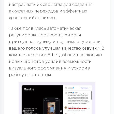
настраивать их свойства для создания
аккуратных переходов и эффектных
«раскрытий» в видео.
Также появилась автоматическая
регулировка громкости, которая
приглушает музыку и поднимает уровень
вашего голоса, улучшая качество озвучки. В
комплекте с этим Edits добавил несколько
новых шрифтов, усилив возможности
визуального оформления и ускорив
работу с контентом.