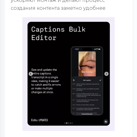
ускоряют монтаж и делают процесс
создания контента заметно удобнее.