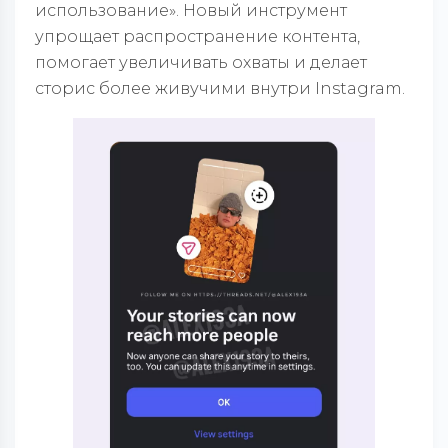
использование». Новый инструмент
упрощает распространение контента,
помогает увеличивать охваты и делает
сторис более живучими внутри Instagram.