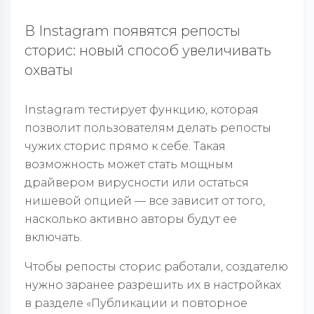
В Instagram появятся репосты
сторис: новый способ увеличивать
охваты
Instagram тестирует функцию, которая
позволит пользователям делать репосты
чужих сторис прямо к себе. Такая
возможность может стать мощным
драйвером вирусности или остаться
нишевой опцией — все зависит от того,
насколько активно авторы будут ее
включать.
Чтобы репосты сторис работали, создателю
нужно заранее разрешить их в настройках
в разделе «Публикации и повторное