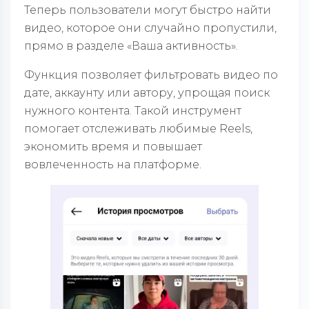
Теперь пользователи могут быстро найти
видео, которое они случайно пропустили,
прямо в разделе «Ваша активность».
Функция позволяет фильтровать видео по
дате, аккаунту или автору, упрощая поиск
нужного контента. Такой инструмент
помогает отслеживать любимые Reels,
экономить время и повышает
вовлеченность на платформе.