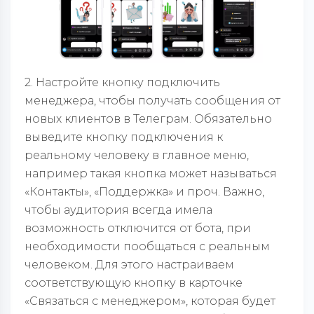
2. Настройте кнопку подключить
менеджера, чтобы получать сообщения от
новых клиентов в Телеграм. Обязательно
выведите кнопку подключения к
реальному человеку в главное меню,
например такая кнопка может называться
«Контакты», «Поддержка» и проч. Важно,
чтобы аудитория всегда имела
возможность отключится от бота, при
необходимости пообщаться с реальным
человеком. Для этого настраиваем
соответствующую кнопку в карточке
«Связаться с менеджером», которая будет