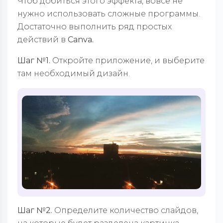
Чтоб добиться этого эффекта, вовсе не
нужно использовать сложные программы.
Достаточно выполнить ряд простых
действий в
Canva.
Шаг №1.
Откройте приложение, и выберите
там необходимый дизайн.
Шаг №2.
Определите количество слайдов,