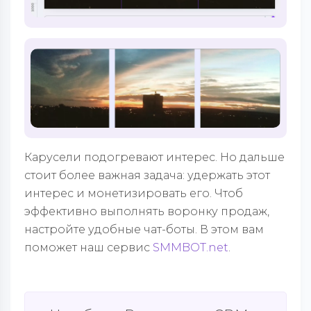
Карусели подогревают интерес. Но дальше
стоит более важная задача: удержать этот
интерес и монетизировать его. Чтоб
эффективно выполнять воронку продаж,
настройте удобные чат-боты. В этом вам
поможет наш сервис
SMMBOT.net
.