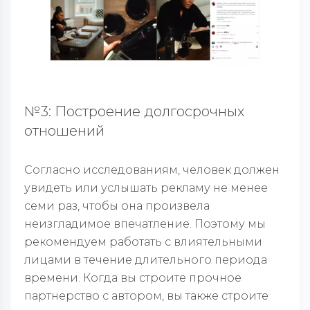
№3: Построение долгосрочных
отношений
Согласно исследованиям, человек должен
увидеть или услышать рекламу не менее
семи раз, чтобы она произвела
неизгладимое впечатление. Поэтому мы
рекомендуем работать с влиятельными
лицами в течение длительного периода
времени. Когда вы строите прочное
партнерство с автором, вы также строите