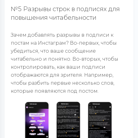
№5 Разрывы строк в подписях для
повышения читабельности
Зачем добавлять разрывы в подписи к
постам на Инстаграм? Во-первых, чтобы
убедиться, что ваше сообщение
читабельно и понятно. Во-вторых, чтобы
контролировать, как ваши подписи
отображаются для зрителя. Например,
чтобы разбить первые несколько слов,
которые появляются под постом.