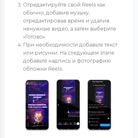
Отредактируйте свой Reels как
обычно, добавив музыку,
отредактировав время и удалив
ненужные видео, а затем выберите
«Готово».
При необходимости добавьте текст
или рисунки. На следующем этапе
добавьте надпись и фотографию
обложки Reels.