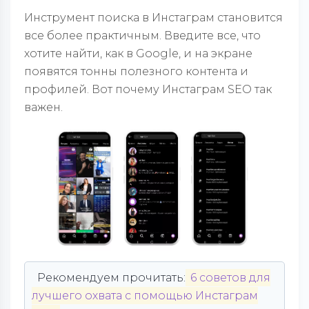
Инструмент поиска в Инстаграм становится
все более практичным. Введите все, что
хотите найти, как в Google, и на экране
появятся тонны полезного контента и
профилей. Вот почему Инстаграм SEO так
важен.
Рекомендуем прочитать:
6 советов для
лучшего охвата с помощью Инстаграм