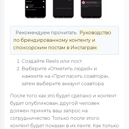
Рекомендуем прочитать:
Руководство
по брендированному контенту и
спонсорским постам в Инстаграм.
Создайте Reels или пост.
Выберите «Отметить людей» и
нажмите на «Пригласить соавтора»,
затем выберите аккаунт соавтора.
После того как это будет сделано и контент
будет опубликован, другой человек
должен принять ваш запрос на
сотрудничество. Только после этого
контент будет показан в их ленте. Как только