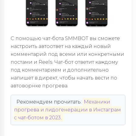
С помощью чат-бота SMMBOT вы сможете
настроить автоответ на каждый новый
комментарий под всеми или конкретными
постами и Reels. Чат-бот ответит каждому
под комментарием и дополнительно
напишет в директ, чтобы начать вести по
автоворнке прогрева.
Рекомендуем прочитать:
Механики
прогрева и лидогенерации в Инстаграм
с чат-ботом в 2023
.