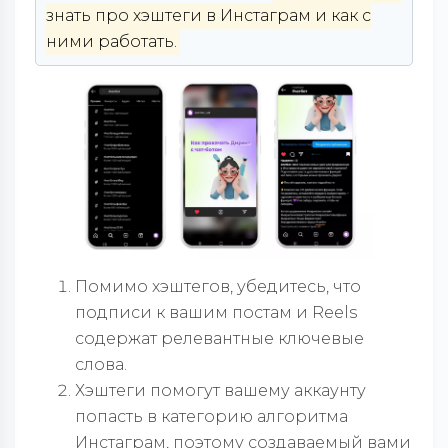
знать про хэштеги в Инстаграм и как с
ними работать.
Помимо хэштегов, убедитесь, что
подписи к вашим постам и Reels
содержат релевантные ключевые
слова.
Хэштеги помогут вашему аккаунту
попасть в категорию алгоритма
Инстаграм, поэтому создаваемый вами