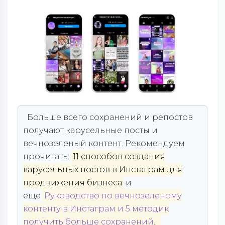
Больше всего сохранений и репостов
получают карусельные посты и
вечнозеленый контент. Рекомендуем
прочитать:
11 способов создания
карусельных постов в Инстаграм для
продвижения бизнеса
и
еще
Руководство по вечнозеленому
контенту в Инстаграм и 5 методик
получить больше сохранений
.