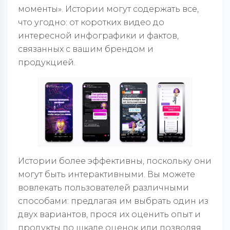
моменты». Истории могут содержать все,
что угодно: от коротких видео до
интересной инфографики и фактов,
связанных с вашим брендом и
продукцией.
Истории более эффективны, поскольку они
могут быть интерактивными. Вы можете
вовлекать пользователей различными
способами: предлагая им выбрать один из
двух вариантов, прося их оценить опыт и
продукты по шкале оценок или позволяя