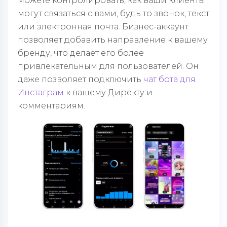
можете контролировать, как ваши клиенты
могут связаться с вами, будь то звонок, текст
или электронная почта. Бизнес-аккаунт
позволяет добавить направление к вашему
бренду, что делает его более
привлекательным для пользователей. Он
даже позволяет подключить
чат бота для
Инстаграм
к вашему Директу и
комментариям.